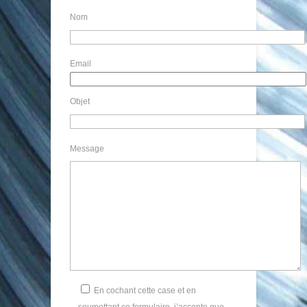
Nom
Email
Objet
Message
En cochant cette case et en