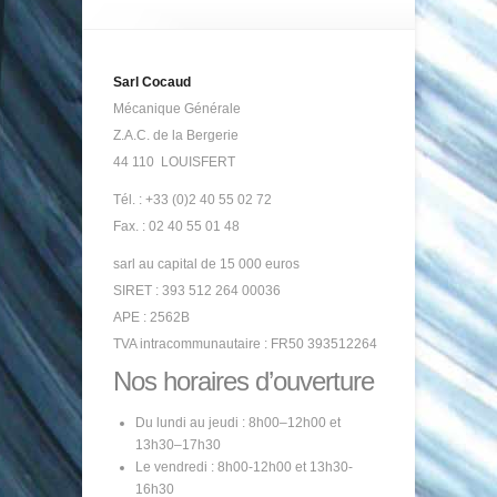
Sarl Cocaud
Mécanique Générale
Z.A.C. de la Bergerie
44 110 LOUISFERT
Tél. : +33 (0)2 40 55 02 72
Fax. : 02 40 55 01 48
sarl au capital de 15 000 euros
SIRET : 393 512 264 00036
APE : 2562B
TVA intracommunautaire : FR50 393512264
Nos horaires d’ouverture
Du lundi au jeudi : 8h00–12h00 et
13h30–17h30
Le vendredi : 8h00-12h00 et 13h30-
16h30